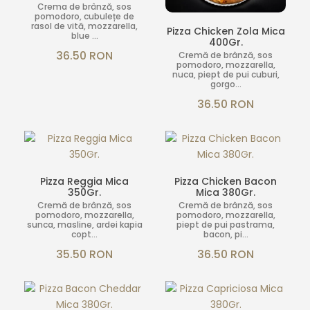
Crema de brânză, sos
pomodoro, cubulețe de
rasol de vită, mozzarella,
Pizza Chicken Zola Mica
blue ...
400Gr.
36.50 RON
Cremă de brânză, sos
pomodoro, mozzarella,
nuca, piept de pui cuburi,
gorgo...
36.50 RON
Pizza Reggia Mica
Pizza Chicken Bacon
350Gr.
Mica 380Gr.
Cremă de brânză, sos
Cremă de brânză, sos
pomodoro, mozzarella,
pomodoro, mozzarella,
sunca, masline, ardei kapia
piept de pui pastrama,
copt...
bacon, pi...
35.50 RON
36.50 RON