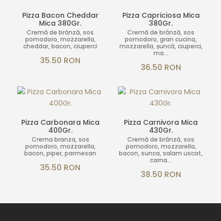
Pizza Bacon Cheddar
Pizza Capriciosa Mica
Mica 380Gr.
380Gr.
Cremă de brânză, sos
Cremă de brânză, sos
pomodoro, mozzarella,
pomodoro, gran cucina,
cheddar, bacon, ciuperci
mozzarella, șuncă, ciuperci,
ma...
35.50 RON
36.50 RON
Pizza Carbonara Mica
Pizza Carnivora Mica
400Gr.
430Gr.
Crema branza, sos
Cremă de brânză, sos
pomodoro, mozzarella,
pomodoro, mozzarella,
bacon, piper, parmesan
bacon, sunca, salam uscat,
carna...
35.50 RON
38.50 RON